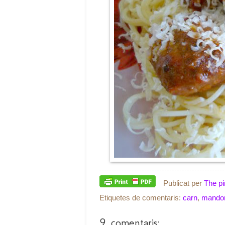
Publicat per
The pi
Etiquetes de comentaris:
carn
,
mandon
9 comentaris: