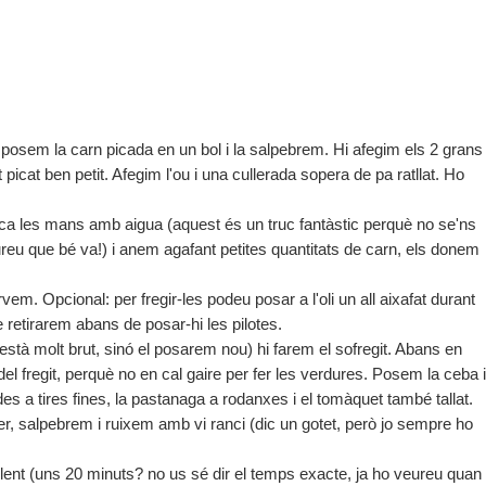
osem la carn picada en un bol i la salpebrem. Hi afegim els 2 grans
 tot picat ben petit. Afegim l'ou i una cullerada sopera de pa ratllat. Ho
ca les mans amb aigua (aquest és un truc fantàstic perquè no se'ns
ureu que bé va!) i anem agafant petites quantitats de carn, els donem
vem. Opcional: per fregir-les podeu posar a l'oli un all aixafat durant
 retirarem abans de posar-hi les pilotes.
o està molt brut, sinó el posarem nou) hi farem el sofregit. Abans en
 fregit, perquè no en cal gaire per fer les verdures. Posem la ceba i
lades a tires fines, la pastanaga a rodanxes i el tomàquet també tallat.
orer, salpebrem i ruixem amb vi ranci (dic un gotet, però jo sempre ho
c lent (uns 20 minuts? no us sé dir el temps exacte, ja ho veureu quan