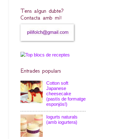
Tens algun dubte?
Contacta amb mi!
Entrades populars
Cotton soft
Japanese
cheesecake
(pastís de formatge
esponjós!)
Iogurts naturals
(amb iogurtera)