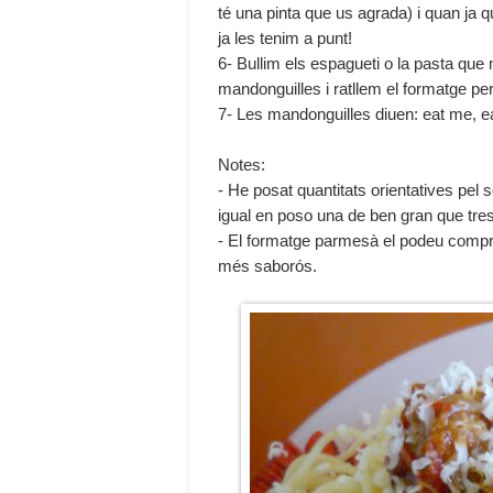
té una pinta que us agrada) i quan ja
ja les tenim a punt!
6- Bullim els espagueti o la pasta que
mandonguilles i ratllem el formatge pe
7- Les mandonguilles diuen: eat me, ea
Notes:
- He posat quantitats orientatives pel s
igual en poso una de ben gran que tres
- El formatge parmesà el podeu comprar
més saborós.