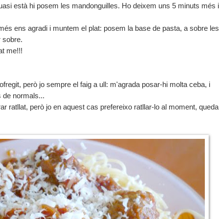
 quasi està hi posem les mandonguilles. Ho deixem uns 5 minuts més i
 més ens agradi i muntem el plat: posem la base de pasta, a sobre les
r sobre.
t me!!!
ofregit, però jo sempre el faig a ull: m'agrada posar-hi molta ceba, i
 de normals...
 ratllat, però jo en aquest cas prefereixo ratllar-lo al moment, queda