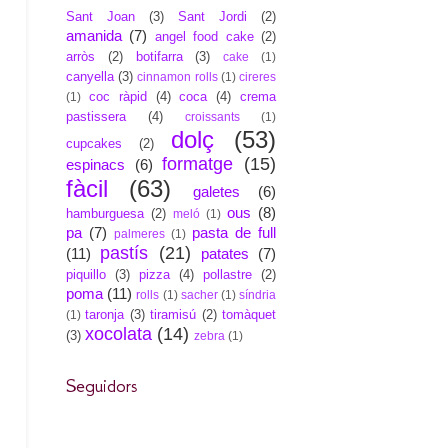
Sant Joan
(3)
Sant Jordi
(2)
amanida
(7)
angel food cake
(2)
arròs
(2)
botifarra
(3)
cake
(1)
canyella
(3)
cinnamon rolls
(1)
cireres
coc ràpid
(4)
coca
(4)
crema
(1)
pastissera
(4)
croissants
(1)
dolç
(53)
cupcakes
(2)
formatge
(15)
espinacs
(6)
fàcil
(63)
galetes
(6)
ous
(8)
hamburguesa
(2)
meló
(1)
pa
(7)
pasta de full
palmeres
(1)
pastís
(21)
(11)
patates
(7)
piquillo
(3)
pizza
(4)
pollastre
(2)
poma
(11)
rolls
(1)
sacher
(1)
síndria
taronja
(3)
tiramisú
(2)
tomàquet
(1)
xocolata
(14)
(3)
zebra
(1)
Seguidors