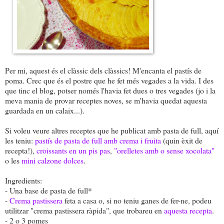
Per mi, aquest és el clàssic dels clàssics! M'encanta el pastís de
poma. Crec que és el postre que he fet més vegades a la vida. I des
que tinc el blog, potser només l'havia fet dues o tres vegades (jo i la
meva mania de provar receptes noves, se m'havia quedat aquesta
guardada en un calaix...).
Si voleu veure altres receptes que he publicat amb pasta de full, aquí
les teniu:
pastís de pasta de full amb crema i fruita
(quin èxit de
recepta!),
croissants en un pis pas
,
"orelletes amb o sense xocolata"
o les
mini calzone dolces
.
Ingredients:
- Una base de pasta de full*
-
Crema pastissera
feta a casa o, si no teniu ganes de fer-ne, podeu
utilitzar "crema pastissera ràpida", que trobareu en
aquesta recepta
.
- 2 o 3 pomes