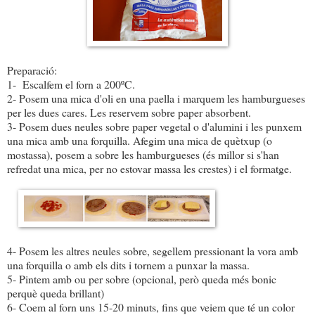
Preparació:
1- Escalfem el forn a 200ºC.
2- Posem una mica d'oli en una paella i marquem les hamburgueses
per les dues cares. Les reservem sobre paper absorbent.
3- Posem dues neules sobre paper vegetal o d'alumini i les punxem
una mica amb una forquilla. Afegim una mica de quètxup (o
mostassa), posem a sobre les hamburgueses (és millor si s'han
refredat una mica, per no estovar massa les crestes) i el formatge.
4- Posem les altres neules sobre, segellem pressionant la vora amb
una forquilla o amb els dits i tornem a punxar la massa.
5- Pintem amb ou per sobre (opcional, però queda més bonic
perquè queda brillant)
6- Coem al forn uns 15-20 minuts, fins que veiem que té un color