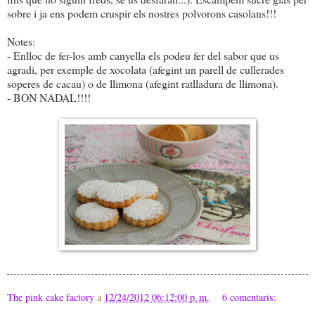
sobre i ja ens podem cruspir els nostres polvorons casolans!!!
Notes:
- Enlloc de fer-los amb canyella els podeu fer del sabor que us
agradi, per exemple de xocolata (afegint un parell de cullerades
soperes de cacau) o de llimona (afegint ratlladura de llimona).
- BON NADAL!!!!
The pink cake factory
a
12/24/2012 06:12:00 p. m.
6 comentaris: