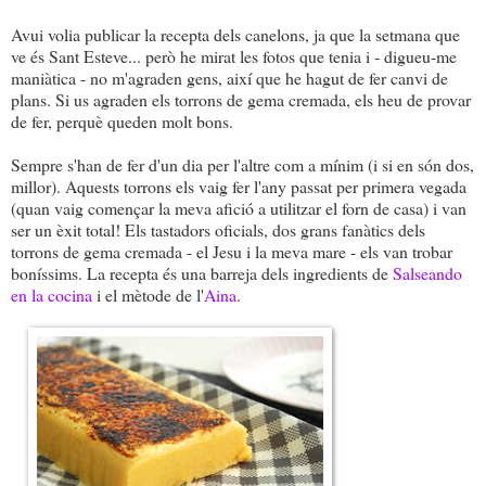
Avui volia publicar la recepta dels canelons, ja que la setmana que
ve és Sant Esteve... però he mirat les fotos que tenia i - digueu-me
maniàtica - no m'agraden gens, així que he hagut de fer canvi de
plans. Si us agraden els torrons de gema cremada, els heu de provar
de fer, perquè queden molt bons.
Sempre s'han de fer d'un dia per l'altre com a mínim (i si en són dos,
millor). Aquests torrons els vaig fer l'any passat per primera vegada
(quan vaig començar la meva afició a utilitzar el forn de casa) i van
ser un èxit total! Els tastadors oficials, dos grans fanàtics dels
torrons de gema cremada - el Jesu i la meva mare - els van trobar
boníssims. La recepta és una barreja dels ingredients de
Salseando
en la cocina
i el mètode de l'
Aina
.