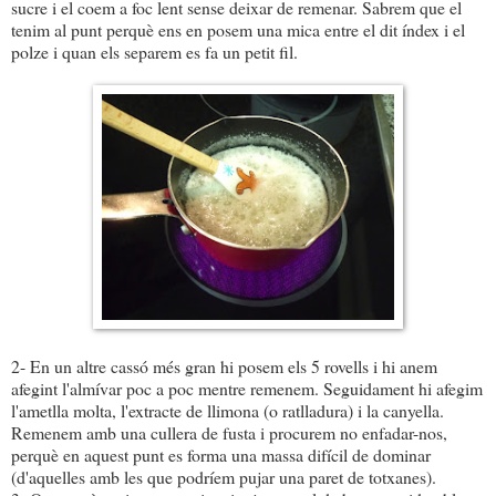
sucre i el coem a foc lent sense deixar de remenar. Sabrem que el
tenim al punt perquè ens en posem una mica entre el dit índex i el
polze i quan els separem es fa un petit fil.
2- En un altre cassó més gran hi posem els 5 rovells i hi anem
afegint l'almívar poc a poc mentre remenem. Seguidament hi afegim
l'ametlla molta, l'extracte de llimona (o ratlladura) i la canyella.
Remenem amb una cullera de fusta i procurem no enfadar-nos,
perquè en aquest punt es forma una massa difícil de dominar
(d'aquelles amb les que podríem pujar una paret de totxanes).