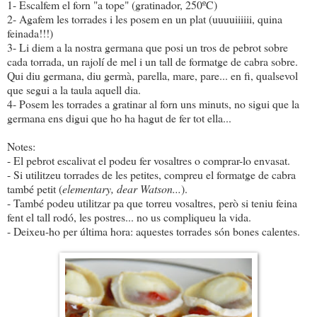
1- Escalfem el forn "a tope" (gratinador, 250ºC)
2- Agafem les torrades i les posem en un plat (uuuuiiiiii, quina
feinada!!!)
3- Li diem a la nostra germana que posi un tros de pebrot sobre
cada torrada, un rajolí de mel i un tall de formatge de cabra sobre.
Qui diu germana, diu germà, parella, mare, pare... en fi, qualsevol
que segui a la taula aquell dia.
4- Posem les torrades a gratinar al forn uns minuts, no sigui que la
germana ens digui que ho ha hagut de fer tot ella...
Notes:
- El pebrot escalivat el podeu fer vosaltres o comprar-lo envasat.
- Si utilitzeu torrades de les petites, compreu el formatge de cabra
també petit (
elementary, dear Watson...
).
- També podeu utilitzar pa que torreu vosaltres, però si teniu feina
fent el tall rodó, les postres... no us compliqueu la vida.
- Deixeu-ho per última hora: aquestes torrades són bones calentes.