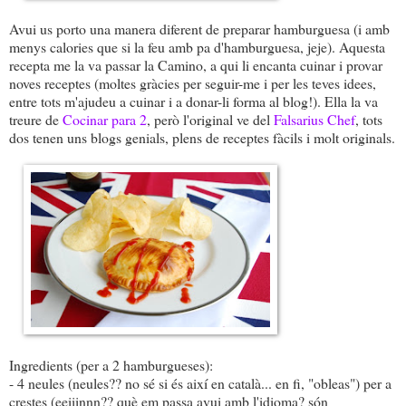
Avui us porto una manera diferent de preparar hamburguesa (i amb
menys calories que si la feu amb pa d'hamburguesa, jeje). Aquesta
recepta me la va passar la Camino, a qui li encanta cuinar i provar
noves receptes (moltes gràcies per seguir-me i per les teves idees,
entre tots m'ajudeu a cuinar i a donar-li forma al blog!). Ella la va
treure de
Cocinar para 2
, però l'original ve del
Falsarius Chef
, tots
dos tenen uns blogs genials, plens de receptes fàcils i molt originals.
Ingredients (per a 2 hamburgueses):
- 4 neules (neules?? no sé si és així en català... en fi, "obleas") per a
crestes (eeiiinnn?? què em passa avui amb l'idioma? són