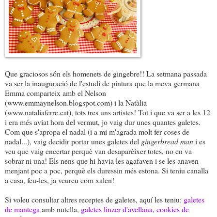
Que graciosos són els homenets de gingebre!! La setmana passada
va ser la inauguració de l'estudi de pintura que la meva germana
Emma comparteix amb el Nelson
(www.emmaynelson.blogspot.com) i la Natàlia
(www.nataliaferre.cat), tots tres uns artistes! Tot i que va ser a les 12
i era més aviat hora del vermut, jo vaig dur unes quantes galetes.
Com que s'apropa el nadal (i a mi m'agrada molt fer coses de
nadal...), vaig decidir portar unes galetes del
gingerbread man
i es
veu que vaig encertar perquè van desaparèixer totes, no en va
sobrar ni una! Els nens que hi havia les agafaven i se les anaven
menjant poc a poc, perquè els duressin més estona. Si teniu canalla
a casa, feu-les, ja veureu com xalen!
Si voleu consultar altres receptes de galetes, aquí les teniu:
galetes
de mantega
amb nutella,
galetes linzer d'avellana
,
cookies de