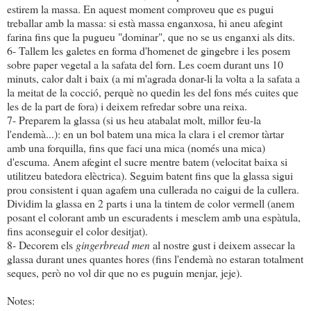
estirem la massa. En aquest moment comproveu que es pugui
treballar amb la massa: si està massa enganxosa, hi aneu afegint
farina fins que la pugueu "dominar", que no se us enganxi als dits.
6- Tallem les galetes en forma d'homenet de gingebre i les posem
sobre paper vegetal a la safata del forn. Les coem durant uns 10
minuts, calor dalt i baix (a mi m'agrada donar-li la volta a la safata a
la meitat de la cocció, perquè no quedin les del fons més cuites que
les de la part de fora) i deixem refredar sobre una reixa.
7- Preparem la glassa (si us heu atabalat molt, millor feu-la
l'endemà...): en un bol batem una mica la clara i el cremor tàrtar
amb una forquilla, fins que faci una mica (només una mica)
d'escuma. Anem afegint el sucre mentre batem (velocitat baixa si
utilitzeu batedora elèctrica). Seguim batent fins que la glassa sigui
prou consistent i quan agafem una cullerada no caigui de la cullera.
Dividim la glassa en 2 parts i una la tintem de color vermell (anem
posant el colorant amb un escuradents i mesclem amb una espàtula,
fins aconseguir el color desitjat).
8- Decorem els
gingerbread men
al nostre gust i deixem assecar la
glassa durant unes quantes hores (fins l'endemà no estaran totalment
seques, però no vol dir que no es puguin menjar, jeje).
Notes: