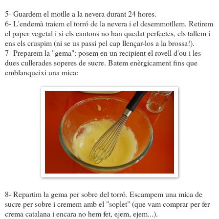
5- Guardem el motlle a la nevera durant 24 hores.
6- L'endemà traiem el torró de la nevera i el desemmotllem. Retirem
el paper vegetal i si els cantons no han quedat perfectes, els tallem i
ens els cruspim (ni se us passi pel cap llençar-los a la brossa!).
7- Preparem la "gema": posem en un recipient el rovell d'ou i les
dues cullerades soperes de sucre. Batem enèrgicament fins que
emblanqueixi una mica:
8- Repartim la gema per sobre del torró. Escampem una mica de
sucre per sobre i cremem amb el "soplet" (que vam comprar per fer
crema catalana i encara no hem fet, ejem, ejem...).