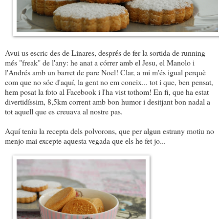
Avui us escric des de Linares, després de fer la sortida de running
més "freak" de l'any: he anat a córrer amb el Jesu, el Manolo i
l'Andrés amb un barret de pare Noel! Clar, a mi m'és igual perquè
com que no sóc d'aquí, la gent no em coneix... tot i que, ben pensat,
hem posat la foto al Facebook i l'ha vist tothom! En fi, que ha estat
divertidíssim, 8,5km corrent amb bon humor i desitjant bon nadal a
tot aquell que es creuava al nostre pas.
Aquí teniu la recepta dels polvorons, que per algun estrany motiu no
menjo mai excepte aquesta vegada que els he fet jo...