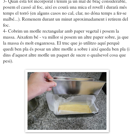
3- Quan està tot incorporat i tenim ja un mal de braç considerable,
posem el cassó al foc, així es courà una mica el rovell i durarà més
temps el torró (en alguns casos no cal, clar, no dóna temps a fer-se
malbé...). Remenem durant un minut aproximadament i retirem del
foc.
4- Cobrim un motlle rectangular amb paper vegetal i posem la
massa. Aixafem bé - va millor si posem un altre paper sobre, ja que
la massa és molt enganxosa. El truc que jo utilitzo aquí perquè
quedi ben pla és posar un altre motlle a sobre i així queda ben pla (i
dins d'aquest altre motlle un paquet de sucre o qualsevol cosa que
pesi).