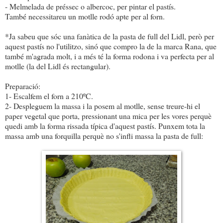
- Melmelada de préssec o albercoc, per pintar el pastís.
També necessitareu un motlle rodó apte per al forn.
*Ja sabeu que sóc una fanàtica de la pasta de full del Lidl, però per
aquest pastís no l'utilitzo, sinó que compro la de la marca Rana, que
també m'agrada molt, i a més té la forma rodona i va perfecta per al
motlle (la del Lidl és rectangular).
Preparació:
1- Escalfem el forn a 210ºC.
2- Despleguem la massa i la posem al motlle, sense treure-hi el
paper vegetal que porta, pressionant una mica per les vores perquè
quedi amb la forma rissada típica d'aquest pastís. Punxem tota la
massa amb una forquilla perquè no s'infli massa la pasta de full: