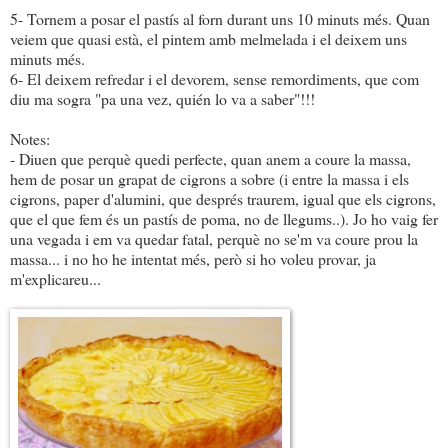
5- Tornem a posar el pastís al forn durant uns 10 minuts més. Quan
veiem que quasi està, el pintem amb melmelada i el deixem uns
minuts més.
6- El deixem refredar i el devorem, sense remordiments, que com
diu ma sogra "pa una vez, quién lo va a saber"!!!
Notes:
- Diuen que perquè quedi perfecte, quan anem a coure la massa,
hem de posar un grapat de cigrons a sobre (i entre la massa i els
cigrons, paper d'alumini, que després traurem, igual que els cigrons,
que el que fem és un pastís de poma, no de llegums..). Jo ho vaig fer
una vegada i em va quedar fatal, perquè no se'm va coure prou la
massa... i no ho he intentat més, però si ho voleu provar, ja
m'explicareu...