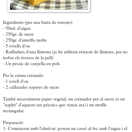
Ingredients (per una barra de torrons):
- 50ml. d'aigua
- 250gr. de sucre
- 250gr. d'ametlla molta
- 5 rovells d'ou
- Ratlladura d'una llimona (jo he utilitzat extracte de llimona, per no
trobar els trossos de la pell)
- Un pessic de canyella en pols
Per la crema cremada:
- 1 rovell d'ou
- 2 cullerades soperes de sucre
També necessitarem paper vegetal, un cremador per al sucre (o un
"soplet" d'aquests tan pràctics que venen ara) i un motlle
rectangular.
Preparació:
1- Comencem amb l'almívar: posem un cassó al foc amb l'aigua i el