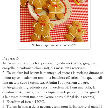
No
trobeu
que són una monada???
Preparació:
1- En un bol posem els 6 primers ingredients (farina, gingebre,
canyella, bicarbonat, clau i sal), els mesclem i reservem.
2- En un altre bol batem la mantega, el sucre i la melassa durant un
minut aproximadament amb una batedora elèctrica, fins que quedi
una mescla suau i cremosa). Afegim l'ou i tornem a batre.
3- Afegim els ingredients secs i mesclem bé. Fem una bola, la
dividim en 4 trossos, els emboliquem amb paper film i ho guardem
a la nevera durant una hora (veure notes al final de la recepta).
4- Escalfem el forn a 170ºC.
5- Traiem la massa de la nevera, escampem farina sobre el taulell i