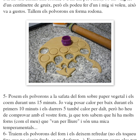
d'un centímetre de gruix, però els podeu fer d'un i mig si voleu, això
va a gustos. Tallem els polvorons en forma rodona.
5- Posem els polvorons a la safata del forn sobre paper vegetal i els
coem durant uns 15 minuts. Jo vaig posar calor per baix durant els
primers 10 minuts i els darrers 5 també calor per dalt, però ho heu
de comprovar amb el vostre forn, ja que tots sabem que hi ha molts
forns (com el meu) que "van per lliure" i són una mica
temperamentals...
6- Traiem els polvorons del forn i els deixem refredar (no els toqueu
fins que no siguin freds, se us desfaran...). Escampem sucre glas per