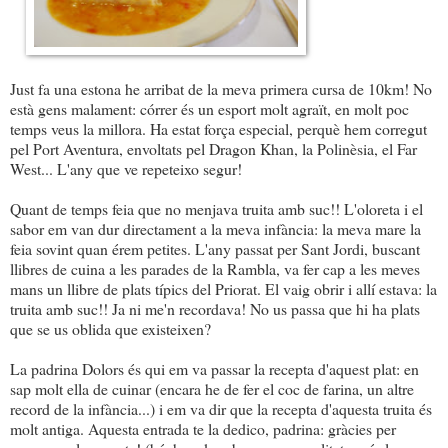
Just fa una estona he arribat de la meva primera cursa de 10km! No
està gens malament: córrer és un esport molt agraït, en molt poc
temps veus la millora. Ha estat força especial, perquè hem corregut
pel Port Aventura, envoltats pel Dragon Khan, la Polinèsia, el Far
West... L'any que ve repeteixo segur!
Quant de temps feia que no menjava truita amb suc!! L'oloreta i el
sabor em van dur directament a la meva infància: la meva mare la
feia sovint quan érem petites. L'any passat per Sant Jordi, buscant
llibres de cuina a les parades de la Rambla, va fer cap a les meves
mans un llibre de plats típics del Priorat. El vaig obrir i allí estava: la
truita amb suc!! Ja ni me'n recordava! No us passa que hi ha plats
que se us oblida que existeixen?
La padrina Dolors és qui em va passar la recepta d'aquest plat: en
sap molt ella de cuinar (encara he de fer el coc de farina, un altre
record de la infància...) i em va dir que la recepta d'aquesta truita és
molt antiga. Aquesta entrada te la dedico, padrina: gràcies per