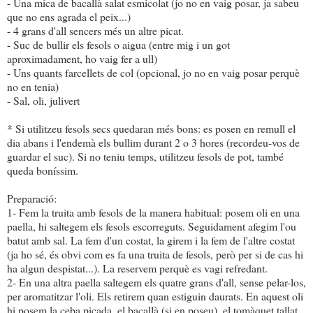
- Una mica de bacallà salat esmicolat (jo no en vaig posar, ja sabeu
que no ens agrada el peix...)
- 4 grans d'all sencers més un altre picat.
- Suc de bullir els fesols o aigua (entre mig i un got
aproximadament, ho vaig fer a ull)
- Uns quants farcellets de col (opcional, jo no en vaig posar perquè
no en tenia)
- Sal, oli, julivert
* Si utilitzeu fesols secs quedaran més bons: es posen en remull el
dia abans i l'endemà els bullim durant 2 o 3 hores (recordeu-vos de
guardar el suc). Si no teniu temps, utilitzeu fesols de pot, també
queda boníssim.
Preparació:
1- Fem la truita amb fesols de la manera habitual: posem oli en una
paella, hi saltegem els fesols escorreguts. Seguidament afegim l'ou
batut amb sal. La fem d'un costat, la girem i la fem de l'altre costat
(ja ho sé, és obvi com es fa una truita de fesols, però per si de cas hi
ha algun despistat...). La reservem perquè es vagi refredant.
2- En una altra paella saltegem els quatre grans d'all, sense pelar-los,
per aromatitzar l'oli. Els retirem quan estiguin daurats. En aquest oli
hi posem la ceba picada, el bacallà (si en poseu), el tomàquet tallat