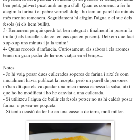
ben petit, julivert picat amb un gra d'all. Quan es comenci a fer hi
afegim la farina i el pebre vermell dolç i ho fem un parell de minuts
més mentre remenem. Seguidament hi afegim l'aigua o el suc dels
fesols (si els hem bullit).
3- Remenem perquè quedi tot ben integrat i finalment hi posem la
truita (i els farcellets de col en cas que en posem). Deixem que faci
xup-xup uns minuts i ja la tenim!
4- Quins records d'infància. Curiosament, els sabors i els aromes
tenen un gran poder de fer-nos viatjar en el temps...
Notes:
- Jo hi vaig posar dues cullerades soperes de farina i així és com
inicialment havia publicat la recepta, però un parell de persones
m'han dit que els va quedar una mica massa espessa la salsa, així
que ho he modificat i ho he canviat a una cullerada.
- Si utilitzeu l'aigua de bullir els fesols potser no us hi caldrà posar
farina, o poseu-ne poqueta.
- Si teniu ocasió de fer-ho en una cassola de terra, molt millor.