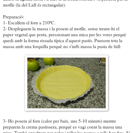
motlle (la del Lidl és rectangular).
Preparació:
1- Escalfem el forn a 210ºC.
2- Despleguem la massa i la posem al motlle, sense treure-hi el
paper vegetal que porta, pressionant una mica per les vores perquè
quedi amb la forma rissada típica d'aquest pastís. Punxem tota la
massa amb una forquilla perquè no s'infli massa la pasta de full:
3- Ho posem al forn (calor per baix, uns 5-10 minuts) mentre
preparem la crema pastissera, perquè es vagi coent la massa una
mica. També aprofitem per pelar i tallar les pomes a talls ben fins. Si