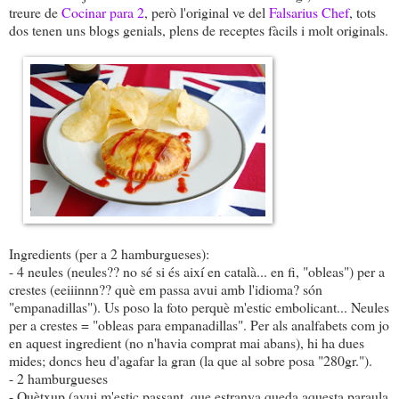
treure de
Cocinar para 2
, però l'original ve del
Falsarius Chef
, tots
dos tenen uns blogs genials, plens de receptes fàcils i molt originals.
Ingredients (per a 2 hamburgueses):
- 4 neules (neules?? no sé si és així en català... en fi, "obleas") per a
crestes (eeiiinnn?? què em passa avui amb l'idioma? són
"empanadillas"). Us poso la foto perquè m'estic embolicant... Neules
per a crestes = "obleas para empanadillas". Per als analfabets com jo
en aquest ingredient (no n'havia comprat mai abans), hi ha dues
mides; doncs heu d'agafar la gran (la que al sobre posa "280gr.").
- 2 hamburgueses
- Quètxup (avui m'estic passant, que estranya queda aquesta paraula