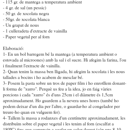
- 115 gr. de mantega a temperatura ambient
- 4 gr. de sal (un pessic)
- 50 gr. de xocolata negra
- 50gr. de xocolata blanca
- Un grapat de nous
- 1 culleradeta d'extracte de vainilla
- Paper vegetal per al forn
Elaboració:
1- En un bol barregem bé la mantega (a temperatura ambient o
estovada al microones) amb la sal i el sucre. Hi afegim la farina, l'ou
i finalment l'extracte de vainilla.
2- Quan tenim la massa ben lligada, hi afegim la xocolata i les nous
tallades a bocins i ho acabem de mesclar bé.
3- Posem la pasta sobre un tros de paper film i ho enrotllem donant-
li forma de "xurro". Perquè us feu a la idea, jo en faig vàries
porcions i cada "xurro" és d'uns 25cm i el diàmetre és 1,5cm
aproximadament. Ho guardem a la nevera unes hores (també ho
podem deixar d'un dia per l'altre, o guardar-ho al congelador per
treure-ho quan en vulguem fer).
4- Tallem la massa a rodanxes d'un centímetre aproximadament, les
distribuïm sobre el paper vegetal i les tenim al forn (escalfat a
180ºC) fins que comencin a agafar un color daurat (són uns 8-10