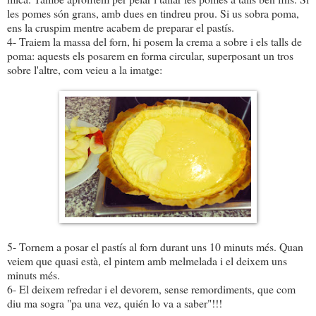
les pomes són grans, amb dues en tindreu prou. Si us sobra poma,
ens la cruspim mentre acabem de preparar el pastís.
4- Traiem la massa del forn, hi posem la crema a sobre i els talls de
poma: aquests els posarem en forma circular, superposant un tros
sobre l'altre, com veieu a la imatge:
5- Tornem a posar el pastís al forn durant uns 10 minuts més. Quan
veiem que quasi està, el pintem amb melmelada i el deixem uns
minuts més.
6- El deixem refredar i el devorem, sense remordiments, que com
diu ma sogra "pa una vez, quién lo va a saber"!!!