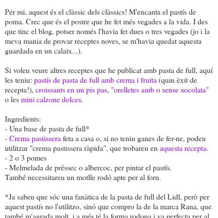
Per mi, aquest és el clàssic dels clàssics! M'encanta el pastís de
poma. Crec que és el postre que he fet més vegades a la vida. I des
que tinc el blog, potser només l'havia fet dues o tres vegades (jo i la
meva mania de provar receptes noves, se m'havia quedat aquesta
guardada en un calaix...).
Si voleu veure altres receptes que he publicat amb pasta de full, aquí
les teniu:
pastís de pasta de full amb crema i fruita
(quin èxit de
recepta!),
croissants en un pis pas
,
"orelletes amb o sense xocolata"
o les
mini calzone dolces
.
Ingredients:
- Una base de pasta de full*
-
Crema pastissera
feta a casa o, si no teniu ganes de fer-ne, podeu
utilitzar "crema pastissera ràpida", que trobareu en
aquesta recepta
.
- 2 o 3 pomes
- Melmelada de préssec o albercoc, per pintar el pastís.
També necessitareu un motlle rodó apte per al forn.
*Ja sabeu que sóc una fanàtica de la pasta de full del Lidl, però per
aquest pastís no l'utilitzo, sinó que compro la de la marca Rana, que
també m'agrada molt, i a més té la forma rodona i va perfecta per al