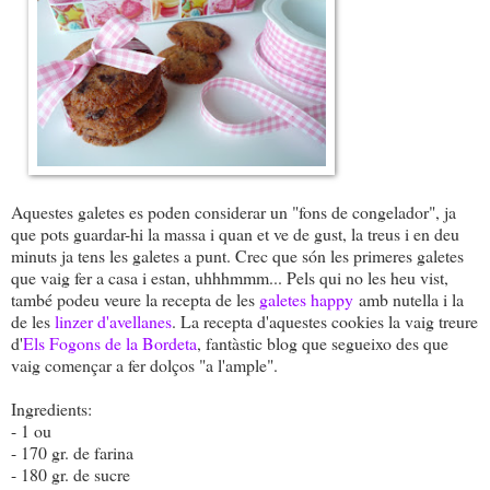
Aquestes galetes es poden considerar un "fons de congelador", ja
que pots guardar-hi la massa i quan et ve de gust, la treus i en deu
minuts ja tens les galetes a punt. Crec que són les primeres galetes
que vaig fer a casa i estan, uhhhmmm... Pels qui no les heu vist,
també podeu veure la recepta de les
galetes happy
amb nutella i la
de les
linzer d'avellanes
. La recepta d'aquestes cookies la vaig treure
d'
Els Fogons de la Bordeta
, fantàstic blog que segueixo des que
vaig començar a fer dolços "a l'ample".
Ingredients:
- 1 ou
- 170 gr. de farina
- 180 gr. de sucre