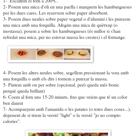
1- Escalfem el forn a 200ºC.
2- Posem una mica d'oli en una paella i marquem les hamburgueses
per les dues cares. Les reservem sobre paper absorbent.
3- Posem dues neules sobre paper vegetal o d'alumini i les punxem
una mica amb una forquilla. Afegim una mica de quètxup (o
mostassa), posem a sobre les hamburgueses (és millor si s'han
refredat una mica, per no estovar massa les crestes) i el formatge.
4- Posem les altres neules sobre, segellem pressionant la vora amb
una forquilla o amb els dits i tornem a punxar la massa.
5- Pintem amb ou per sobre (opcional, però queda més bonic
perquè queda brillant)
6- Coem al forn uns 15-20 minuts, fins que veiem que té un color
ben daurat
7- Acompanyem amb l'amanida o les patates (o totes dues coses...),
depenent de si triem la versió "light" o la versió "jo no compto
calories".