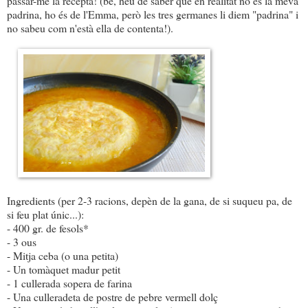
passar-me la recepta! (bé, heu de saber que en realitat no és la meva
padrina, ho és de l'Emma, però les tres germanes li diem "padrina" i
no sabeu com n'està ella de contenta!).
Ingredients (per 2-3 racions, depèn de la gana, de si suqueu pa, de
si feu plat únic...):
- 400 gr. de fesols*
- 3 ous
- Mitja ceba (o una petita)
- Un tomàquet madur petit
- 1 cullerada sopera de farina
- Una culleradeta de postre de pebre vermell dolç