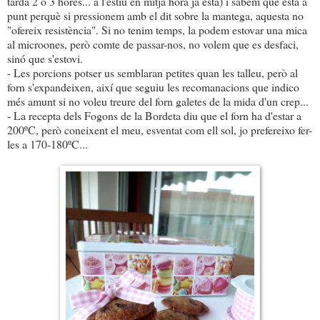
tarda 2 o 3 hores... a l'estiu en mitja hora ja està) i sabem que està a
punt perquè si pressionem amb el dit sobre la mantega, aquesta no
"ofereix resistència". Si no tenim temps, la podem estovar una mica
al microones, però comte de passar-nos, no volem que es desfaci,
sinó que s'estovi.
- Les porcions potser us semblaran petites quan les talleu, però al
forn s'expandeixen, així que seguiu les recomanacions que indico
més amunt si no voleu treure del forn galetes de la mida d'un crep...
- La recepta dels Fogons de la Bordeta diu que el forn ha d'estar a
200ºC, però coneixent el meu, esventat com ell sol, jo prefereixo fer-
les a 170-180ºC...