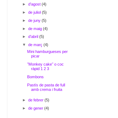
►
d’agost
(4)
►
de juliol
(5)
►
de juny
(5)
►
de maig
(4)
►
d’abril
(5)
▼
de març
(4)
Mini hamburgueses per
picar
"Monkey cake" o coc
ràpid 1 2 3
Bombons
Pastís de pasta de full
amb crema i fruita
►
de febrer
(5)
►
de gener
(4)