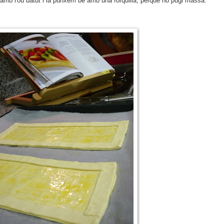
 amb l'ou batut i la punxem bé amb una forquilla, perquè no pugi massa.