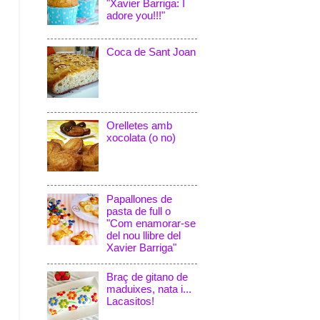
"Xavier Barriga: I
adore you!!!"
Coca de Sant Joan
Orelletes amb
xocolata (o no)
Papallones de
pasta de full o
"Com enamorar-se
del nou llibre del
Xavier Barriga"
Braç de gitano de
maduixes, nata i...
Lacasitos!