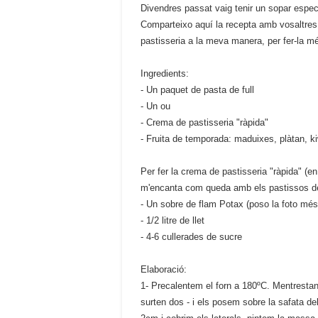
Divendres passat vaig tenir un sopar especi
Comparteixo aquí la recepta amb vosaltres, 
pastisseria a la meva manera, per fer-la més
Ingredients:
- Un paquet de pasta de full
- Un ou
- Crema de pastisseria "ràpida"
- Fruita de temporada: maduixes, plàtan, kiw
Per fer la crema de pastisseria "ràpida" (en
m'encanta com queda amb els pastissos de 
- Un sobre de flam Potax (poso la foto més
- 1/2 litre de llet
- 4-6 cullerades de sucre
Elaboració:
1- Precalentem el forn a 180ºC. Mentrestant
surten dos - i els posem sobre la safata d