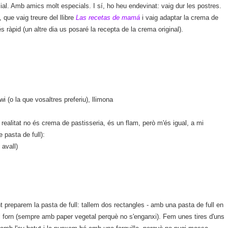
al. Amb amics molt especials. I sí, ho heu endevinat: vaig dur les postres.
que vaig treure del llibre
Las recetas de mamá
i vaig adaptar la crema de
 ràpid (un altre dia us posaré la recepta de la crema original).
i (o la que vosaltres preferiu), llimona
 realitat no és crema de pastisseria, és un flam, però m'és igual, a mi
pasta de full):
 avall)
 preparem la pasta de full: tallem dos rectangles - amb una pasta de full en
el forn (sempre amb paper vegetal perquè no s'enganxi). Fem unes tires d'uns