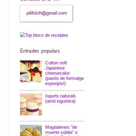
Entrades populars
Cotton soft
Japanese
cheesecake
(pastís de formatge
esponjós!)
Iogurts naturals
(amb iogurtera)
Magdalenes "de
muerte súbita" o