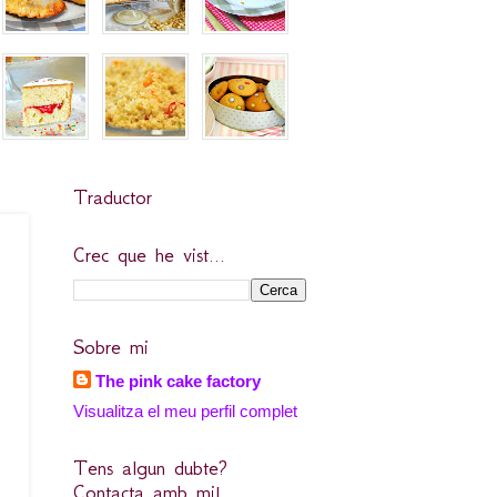
Traductor
Crec que he vist...
Sobre mi
The pink cake factory
Visualitza el meu perfil complet
Tens algun dubte?
Contacta amb mi!