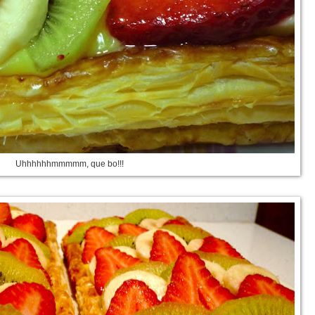
Uhhhhhhmmmmm, que bo!!!