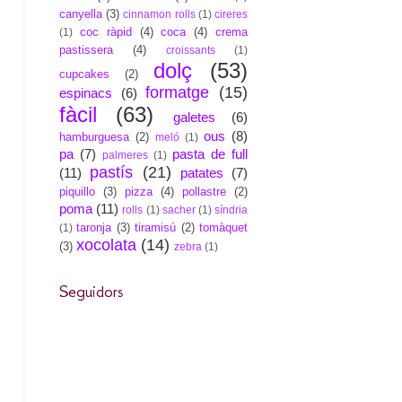
canyella
(3)
cinnamon rolls
(1)
cireres
coc ràpid
(4)
coca
(4)
crema
(1)
pastissera
(4)
croissants
(1)
dolç
(53)
cupcakes
(2)
formatge
(15)
espinacs
(6)
fàcil
(63)
galetes
(6)
ous
(8)
hamburguesa
(2)
meló
(1)
pa
(7)
pasta de full
palmeres
(1)
pastís
(21)
(11)
patates
(7)
piquillo
(3)
pizza
(4)
pollastre
(2)
poma
(11)
rolls
(1)
sacher
(1)
síndria
taronja
(3)
tiramisú
(2)
tomàquet
(1)
xocolata
(14)
(3)
zebra
(1)
Seguidors