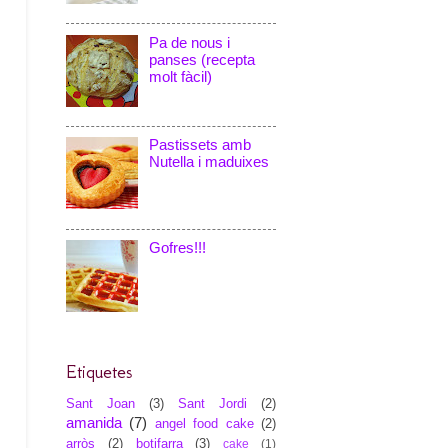
Pa de nous i
panses (recepta
molt fàcil)
Pastissets amb
Nutella i maduixes
Gofres!!!
Etiquetes
Sant Joan
(3)
Sant Jordi
(2)
amanida
(7)
angel food cake
(2)
arròs
(2)
botifarra
(3)
cake
(1)