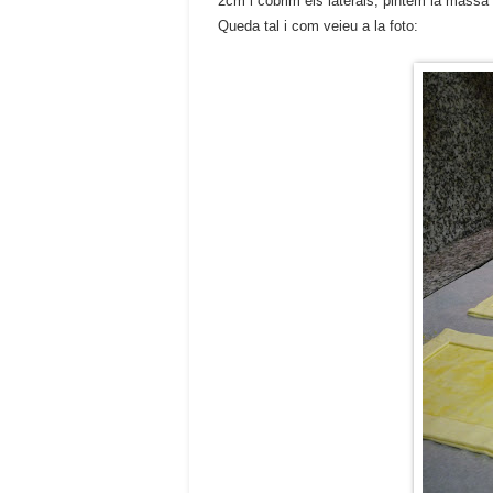
2cm i cobrim els laterals, pintem la massa
Queda tal i com veieu a la foto: